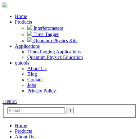
Home
Products
Interferometers
Time-Tagger
Quantum Physics Kits
Applications
Time-Tagging Applications
Quantum Physics Education
qutools
About Us
Blog
Contact
Jobs
Privacy Policy
‹ return

Home
Products
About Us