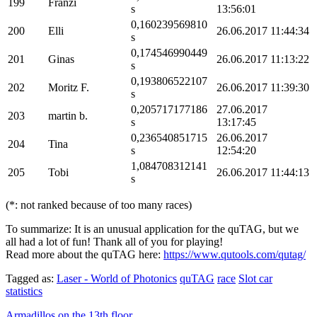
199
Franzi
s
13:56:01
0,160239569810
200
Elli
26.06.2017 11:44:34
s
0,174546990449
201
Ginas
26.06.2017 11:13:22
s
0,193806522107
202
Moritz F.
26.06.2017 11:39:30
s
0,205717177186
27.06.2017
203
martin b.
s
13:17:45
0,236540851715
26.06.2017
204
Tina
s
12:54:20
1,084708312141
205
Tobi
26.06.2017 11:44:13
s
(*: not ranked because of too many races)
To summarize: It is an unusual application for the quTAG, but we
all had a lot of fun! Thank all of you for playing!
Read more about the quTAG here:
https://www.qutools.com/qutag/
Tagged as:
Laser - World of Photonics
quTAG
race
Slot car
statistics
Armadillos on the 13th floor