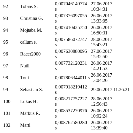
0,007046149774
27.06.2017
92
Tobias S.
s
10:34:31
0,007376097055
26.06.2017
93
Christina G.
s
13:33:05
0,007410425750
26.06.2017
94
Mojtaba M.
s
16:50:31
0,007586072747
28.06.2017
95
callum s.
s
15:43:21
0,007630880095
27.06.2017
96
Racer2000
s
15:32:50
0,007732120231
26.06.2017
97
Natii
s
14:21:53
26.06.2017
98
Toni
0,007806344011 s
13:04:26
0,007918219412
99
Sebastian S.
29.06.2017 11:26:21
s
0,008217757227
28.06.2017
100
Lukas H.
s
12:56:43
0,008537270976
26.06.2017
101
Markus R.
s
10:02:24
0,008762580280
26.06.2017
102
Martl
s
13:39:40