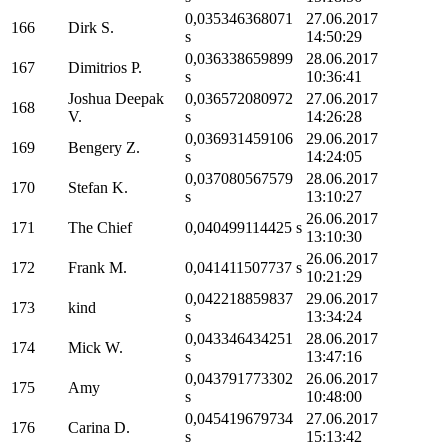
0,035346368071
27.06.2017
166
Dirk S.
s
14:50:29
0,036338659899
28.06.2017
167
Dimitrios P.
s
10:36:41
Joshua Deepak
0,036572080972
27.06.2017
168
V.
s
14:26:28
0,036931459106
29.06.2017
169
Bengery Z.
s
14:24:05
0,037080567579
28.06.2017
170
Stefan K.
s
13:10:27
26.06.2017
171
The Chief
0,040499114425 s
13:10:30
26.06.2017
172
Frank M.
0,041411507737 s
10:21:29
0,042218859837
29.06.2017
173
kind
s
13:34:24
0,043346434251
28.06.2017
174
Mick W.
s
13:47:16
0,043791773302
26.06.2017
175
Amy
s
10:48:00
0,045419679734
27.06.2017
176
Carina D.
s
15:13:42