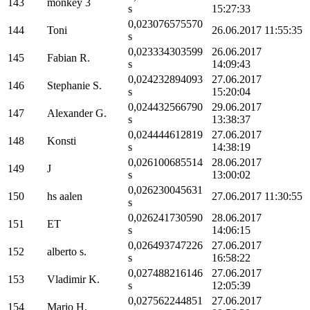
143
monkey 3
s
15:27:33
0,023076575570
144
Toni
26.06.2017 11:55:35
s
0,023334303599
26.06.2017
145
Fabian R.
s
14:09:43
0,024232894093
27.06.2017
146
Stephanie S.
s
15:20:04
0,024432566790
29.06.2017
147
Alexander G.
s
13:38:37
0,024444612819
27.06.2017
148
Konsti
s
14:38:19
0,026100685514
28.06.2017
149
J
s
13:00:02
0,026230045631
150
hs aalen
27.06.2017 11:30:55
s
0,026241730590
28.06.2017
151
ET
s
14:06:15
0,026493747226
27.06.2017
152
alberto s.
s
16:58:22
0,027488216146
27.06.2017
153
Vladimir K.
s
12:05:39
0,027562244851
27.06.2017
154
Mario H.