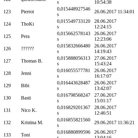
s
10:54:38
0,015448927546
123
Pierrot
26.06.2017 11:34:01
s
0,015549733120
28.06.2017
124
ThoKi
s
12:24:15
0,015662578143
26.06.2017
125
Pera
s
12:23:06
0,015832666480
26.06.2017
126
??????
s
14:19:43
0,015888056313
27.06.2017
127
Thomas B.
s
15:43:24
0,016055577781
26.06.2017
128
Jenni
s
16:17:07
0,016443628487
26.06.2017
129
Bibi
s
13:42:07
0,016798568247
27.06.2017
130
Basti
s
15:01:17
0,016829201367
28.06.2017
131
Nico K.
s
12:46:51
0,016855821560
132
Kristina M.
29.06.2017 11:36:21
s
0,016880899596
26.06.2017
133
Toni
s
13:04:16