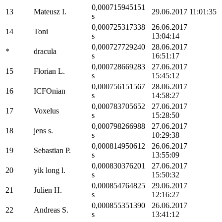
0,000715945151
13
Mateusz I.
29.06.2017 11:01:35
s
0,000725317338
26.06.2017
14
Toni
s
13:04:14
0,000727729240
28.06.2017
*
dracula
s
16:51:17
0,000728669283
27.06.2017
15
Florian L.
s
15:45:12
0,000756151567
28.06.2017
16
ICFOnian
s
14:58:27
0,000783705652
27.06.2017
17
Voxelus
s
15:28:50
0,000798266988
27.06.2017
18
jens s.
s
10:29:38
0,000814950612
26.06.2017
19
Sebastian P.
s
13:55:09
0,000830376201
27.06.2017
20
yik long l.
s
15:50:32
0,000854764825
29.06.2017
21
Julien H.
s
12:16:27
0,000855351390
26.06.2017
22
Andreas S.
s
13:41:12