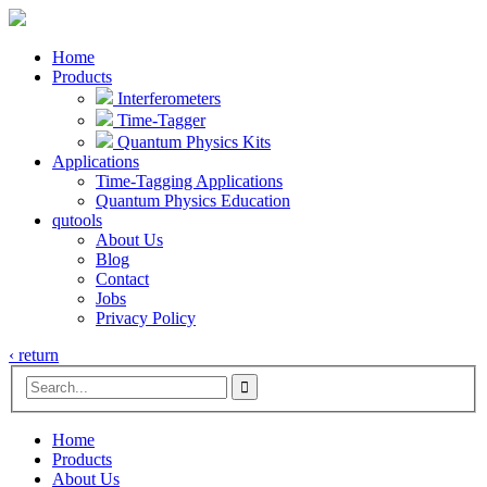
Home
Products
Interferometers
Time-Tagger
Quantum Physics Kits
Applications
Time-Tagging Applications
Quantum Physics Education
qutools
About Us
Blog
Contact
Jobs
Privacy Policy
‹ return

Home
Products
About Us