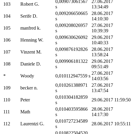
0,009073061567
27.06.2017
103
Robert G.
s
13:34:49
0,009206650665
28.06.2017
104
Serife D.
s
14:10:30
0,009208026957
27.06.2017
105
manfred k.
s
10:39:39
0,009630626092
29.06.2017
106
Henning W.
s
10:40:33
0,009876192826
28.06.2017
107
Vinzent M.
s
13:58:24
0,009906181322
29.06.2017
108
Daniele D.
s
09:51:49
27.06.2017
*
Woody
0,010112947559 s
14:03:56
0,010261388971
27.06.2017
109
becker n.
s
13:47:54
0,010304182859
110
Peter
29.06.2017 11:59:50
s
0,010403595866
28.06.2017
111
Math
s
14:17:30
0,010727234589
112
Laurentzi G.
28.06.2017 10:55:11
s
0,010822504520