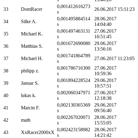
0,001412616273
33
DomRacer
26.06.2017 15:11:23
s
0,001495884514
28.06.2017
34
Silke A.
s
14:04:40
0,001497463131
27.06.2017
35
Michael K.
s
16:51:45
0,001672690080
29.06.2017
36
Matthias S.
s
13:56:16
0,001741864789
37
Michael H.
27.06.2017 11:23:05
s
0,001786716300
27.06.2017
38
philipp z.
s
10:59:36
0,001894228524
29.06.2017
39
Januar S.
s
10:57:51
0,002060347971
27.06.2017
40
lukas k.
s
12:18:38
0,002130365369
29.06.2017
41
Marcin F.
s
09:56:40
0,002267020071
28.06.2017
42
math
s
15:55:05
0,002423158982
28.06.2017
43
XxRacer2000xX
s
14:21:42