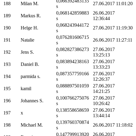
0,066392483135
188
Milan M.
27.06.2017 11:01:20
s
0,068142859883
26.06.2017
189
Markus R.
s
12:36:44
0,068243944172
190
Helge H.
27.06.2017 11:19:30
s
0,076281606715
191
Natalie
26.06.2017 11:27:11
s
0,082827386273
27.06.2017
192
Jens S.
s
13:25:13
0,083894238163
27.06.2017
193
Daniel B.
s
13:33:23
0,087357759166
27.06.2017
194
parmida s.
s
12:26:37
0,088897501059
27.06.2017
195
kamil
s
14:21:25
0,100766275076
27.06.2017
196
Johannes S.
s
10:26:42
0,138558658659
27.06.2017
197
x
s
13:44:14
0,139760370874
198
Michael M.
26.06.2017 11:18:02
s
0,147799913920
26.06.2017