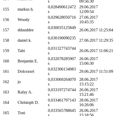
s
09:56:30
0,028490612472
29.06.2017
155
markus h.
s
12:09:54
0,029628050716
27.06.2017
156
Woody
s
10:45:35
0,030035125849
157
dduuddee
26.06.2017 11:25:04
s
0,030190090235
158
daniel k.
27.06.2017 11:29:35
s
0,031327743744
159
Tabi
26.06.2017 11:06:21
s
0,032078285907
26.06.2017
160
Benjamin E.
s
15:06:30
0,032306134083
161
Dolceaxel
29.06.2017 11:51:09
s
0,033069264070
28.06.2017
162
jo
s
15:15:22
0,033197274744
26.06.2017
163
Rafay A.
s
15:21:46
0,033461797143
28.06.2017
164
Christoph D.
s
16:26:06
0,033565788645
26.06.2017
165
Toni
s
15:18:56