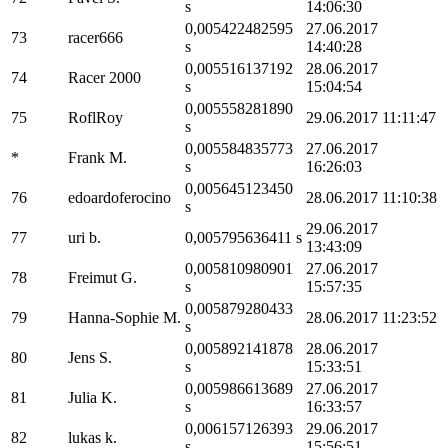
s
14:06:30
0,005422482595
27.06.2017
73
racer666
s
14:40:28
0,005516137192
28.06.2017
74
Racer 2000
s
15:04:54
0,005558281890
75
RoflRoy
29.06.2017 11:11:47
s
0,005584835773
27.06.2017
*
Frank M.
s
16:26:03
0,005645123450
76
edoardoferocino
28.06.2017 11:10:38
s
29.06.2017
77
uri b.
0,005795636411 s
13:43:09
0,005810980901
27.06.2017
78
Freimut G.
s
15:57:35
0,005879280433
79
Hanna-Sophie M.
28.06.2017 11:23:52
s
0,005892141878
28.06.2017
80
Jens S.
s
15:33:51
0,005986613689
27.06.2017
81
Julia K.
s
16:33:57
0,006157126393
29.06.2017
82
lukas k.
s
15:56:51