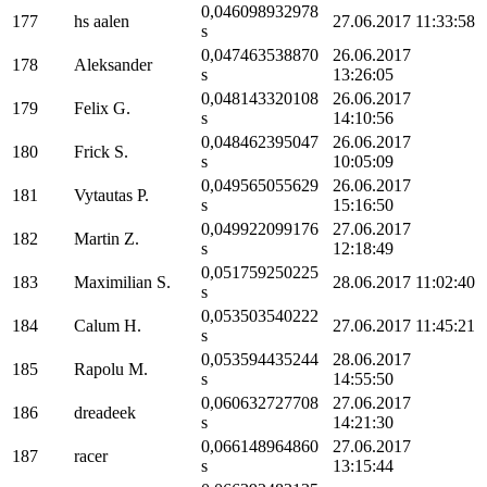
0,046098932978
177
hs aalen
27.06.2017 11:33:58
s
0,047463538870
26.06.2017
178
Aleksander
s
13:26:05
0,048143320108
26.06.2017
179
Felix G.
s
14:10:56
0,048462395047
26.06.2017
180
Frick S.
s
10:05:09
0,049565055629
26.06.2017
181
Vytautas P.
s
15:16:50
0,049922099176
27.06.2017
182
Martin Z.
s
12:18:49
0,051759250225
183
Maximilian S.
28.06.2017 11:02:40
s
0,053503540222
184
Calum H.
27.06.2017 11:45:21
s
0,053594435244
28.06.2017
185
Rapolu M.
s
14:55:50
0,060632727708
27.06.2017
186
dreadeek
s
14:21:30
0,066148964860
27.06.2017
187
racer
s
13:15:44