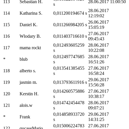
113
Sebastian H.
28.06.2017 11:00:50
s
28.06.2017
114
Katharina S.
0,011200194674 s
12:19:02
26.06.2017
115
Daniel K.
0,011266984205 s
15:05:19
27.06.2017
116
Wlodary B.
0,011403716610 s
09:45:43
0,012493605259
28.06.2017
117
mama rockt
s
10:22:08
0,012497747685
28.06.2017
*
blub
s
16:51:26
0,013541385455
27.06.2017
118
alberto s.
s
16:58:24
29.06.2017
119
jasmin m.
0,013793611916 s
15:56:28
0,014260575886
27.06.2017
120
Kerstin H.
s
10:38:17
0,014742454478
28.06.2017
121
alois.w
s
09:07:21
0,014858933720
29.06.2017
*
Frank
s
14:31:25
0,015006224783
27.06.2017
122
qucaseMario